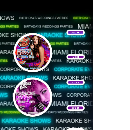
Sun
Mon
Tues
Wed